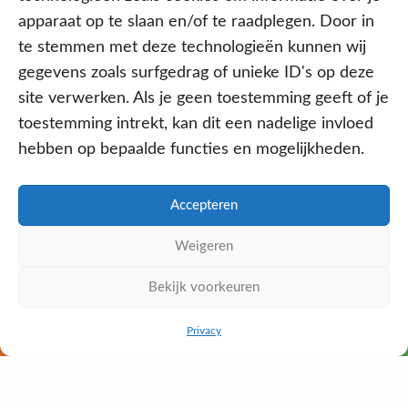
apparaat op te slaan en/of te raadplegen. Door in
te stemmen met deze technologieën kunnen wij
gegevens zoals surfgedrag of unieke ID's op deze
site verwerken. Als je geen toestemming geeft of je
toestemming intrekt, kan dit een nadelige invloed
hebben op bepaalde functies en mogelijkheden.
Aangesloten bij
Accepteren
Weigeren
PRIVACY- EN COOKIE POLICY
Bekijk voorkeuren
WE ZIJN ONLINE
DISCLAIMER
KvK: 64602060
BEL ONS NU
WHATSAPP
Privacy