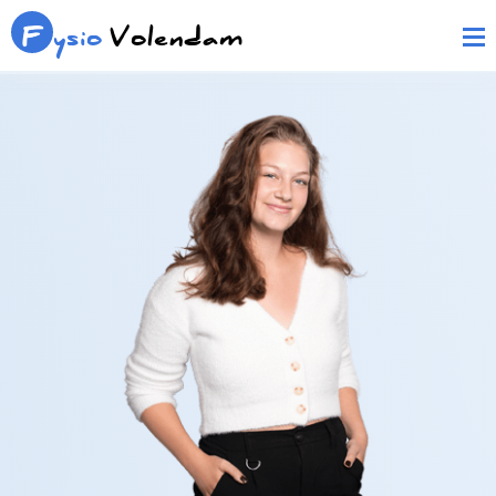
F
ysio
Volendam