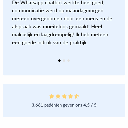
de
De Whatsapp chatbot werkte heel goed,
L
communicatie werd op maandagmorgen
v
meteen overgenomen door een mens en de
e
afspraak was moeiteloos gemaakt! Heel
b
makkelijk en laagdrempelig! Ik heb meteen
een goede indruk van de praktijk.
3.661
patiënten geven ons
4,5 / 5