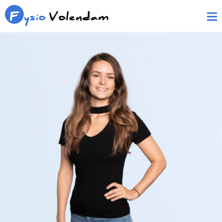
F
ysio
Volendam