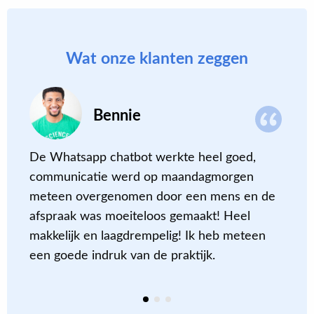
Wat onze klanten zeggen
Bennie
De Whatsapp chatbot werkte heel goed,
I
communicatie werd op maandagmorgen
m
meteen overgenomen door een mens en de
p
afspraak was moeiteloos gemaakt! Heel
b
makkelijk en laagdrempelig! Ik heb meteen
z
een goede indruk van de praktijk.
t
m